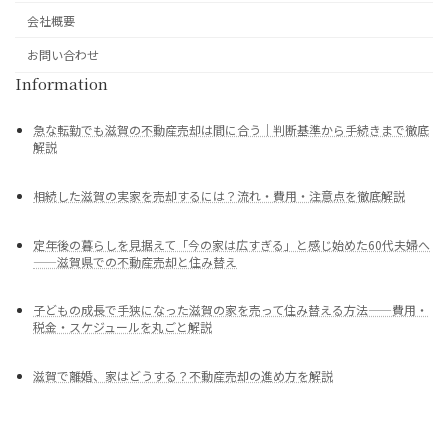
会社概要
お問い合わせ
Information
急な転勤でも滋賀の不動産売却は間に合う｜判断基準から手続きまで徹底
解説
相続した滋賀の実家を売却するには？流れ・費用・注意点を徹底解説
定年後の暮らしを見据えて「今の家は広すぎる」と感じ始めた60代夫婦へ
——滋賀県での不動産売却と住み替え
子どもの成長で手狭になった滋賀の家を売って住み替える方法——費用・
税金・スケジュールを丸ごと解説
滋賀で離婚、家はどうする？不動産売却の進め方を解説